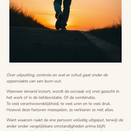
Over uitputting, controle en wat er schuil gaat onder de
oppervlakte van een burn-out.
Wanneer iemand instort, wordt de oorzaak vrij snel gezocht in
het werk of in de liefdesrelatie. Of de combinatie.
Te veel verantwoordelijkheid, te veel uren en te veel druk.
Hoewel deze factoren meespelen, ze verklaren ze niet alles.
Want waarom raakt de ene persoon volledig uitgeput, terwijl de
ander onder vergelijkbare omstandigheden prima blijft