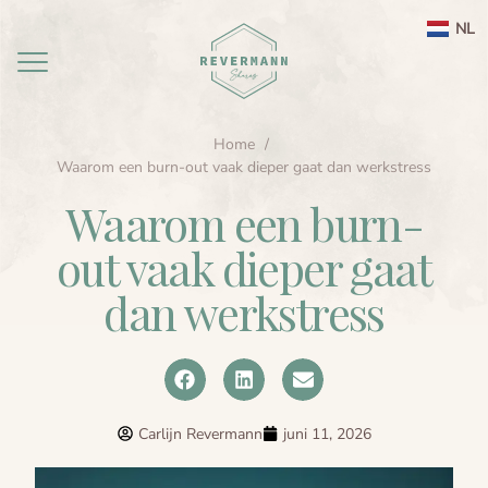
NL
Home
Home
Waarom een burn-out vaak dieper gaat dan werkstress
Waarom een burn-
aanbod
out vaak dieper gaat
agenda
Ayahuasca ceremonie weekend Nederland
dan werkstress
Ayahuasca
Leela therapie
Over
Ayahuasca integratie
Ayahuasca informatie
contact
Ayahuasca ceremonie
Over mij
Carlijn Revermann
juni 11, 2026
Ayahuasca veiligheid
Reviews