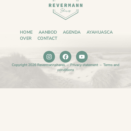
HOME
AANBOD
AGENDA
AYAHUASCA
OVER
CONTACT
Copyright 2026 Revermannshares –
Privacy statement
–
Terms and
conditions