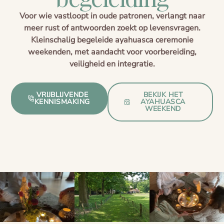
Voor wie vastloopt in oude patronen, verlangt naar
Voorbereiding
Blogs
meer rust of antwoorden zoekt op levensvragen.
Kleinschalig begeleide ayahuasca ceremonie
De cirkel van het leven
weekenden, met aandacht voor voorbereiding,
veiligheid en integratie.
VRIJBLIJVENDE
BEKIJK HET
KENNISMAKING
AYAHUASCA
WEEKEND