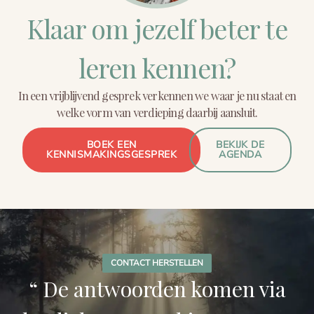
gebeurt vanuit eigen verantwoordelijkheid en na een
Klaar om jezelf beter te
intakeprocedure gericht geschiktheid.
leren kennen?
In een vrijblijvend gesprek verkennen we waar je nu staat en
welke vorm van verdieping daarbij aansluit.
BOEK EEN
BEKIJK DE
KENNISMAKINGSGESPREK
AGENDA
CONTACT HERSTELLEN
“ De antwoorden komen via