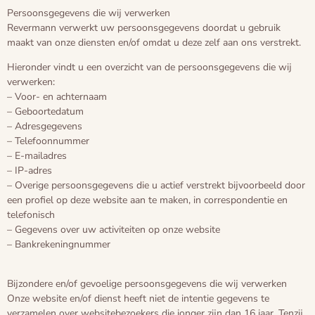
Persoonsgegevens die wij verwerken
Voorbereiding
Blogs
Revermann verwerkt uw persoonsgegevens doordat u gebruik
maakt van onze diensten en/of omdat u deze zelf aan ons verstrekt.
De cirkel van het leven
Hieronder vindt u een overzicht van de persoonsgegevens die wij
verwerken:
– Voor- en achternaam
– Geboortedatum
– Adresgegevens
– Telefoonnummer
– E-mailadres
– IP-adres
– Overige persoonsgegevens die u actief verstrekt bijvoorbeeld door
een profiel op deze website aan te maken, in correspondentie en
telefonisch
– Gegevens over uw activiteiten op onze website
– Bankrekeningnummer
Bijzondere en/of gevoelige persoonsgegevens die wij verwerken
Onze website en/of dienst heeft niet de intentie gegevens te
verzamelen over websitebezoekers die jonger zijn dan 16 jaar. Tenzij