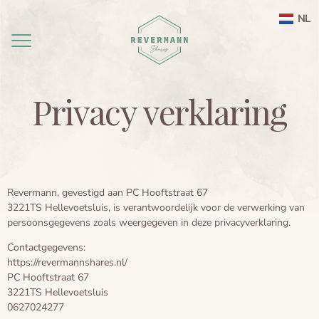
NL
Privacy verklaring
Home
aanbod
agenda
Ayahuasca ceremonie weekend Nederland
Revermann, gevestigd aan PC Hooftstraat 67
3221TS Hellevoetsluis, is verantwoordelijk voor de verwerking van
Ayahuasca
Leela therapie
persoonsgegevens zoals weergegeven in deze privacyverklaring.
Over
Ayahuasca integratie
Ayahuasca informatie
Contactgegevens:
https://revermannshares.nl/
contact
Ayahuasca ceremonie
Over mij
PC Hooftstraat 67
3221TS Hellevoetsluis
0627024277
Ayahuasca veiligheid
Reviews