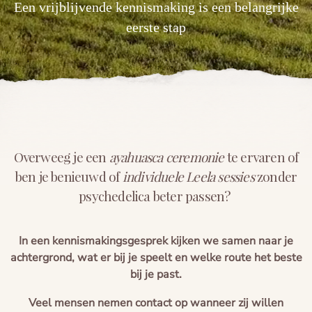
Een vrijblijvende kennismaking is een belangrijke
Voorbereiding
Blogs
eerste stap
De cirkel van het leven
Overweeg je een
ayahuasca ceremonie
te ervaren of
ben je benieuwd of
individuele Leela sessies
zonder
psychedelica beter passen?
In een kennismakingsgesprek kijken we samen naar je
achtergrond, wat er bij je speelt en welke route het beste
bij je past.
Veel mensen nemen contact op wanneer zij willen