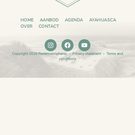
HOME
AANBOD
AGENDA
AYAHUASCA
OVER
CONTACT
Copyright 2026 Revermannshares –
Privacy statement
–
Terms and
conditions