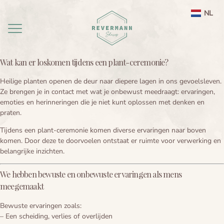
NL
EN
Wat kan er loskomen tijdens een plant-ceremonie?
Home
Heilige planten openen de deur naar diepere lagen in ons gevoelsleven.
Ze brengen je in contact met wat je onbewust meedraagt: ervaringen,
aanbod
emoties en herinneringen die je niet kunt oplossen met denken en
praten.
agenda
Ayahuasca ceremonie weekend Nederland
Tijdens een plant-ceremonie komen diverse ervaringen naar boven
komen. Door deze te doorvoelen ontstaat er ruimte voor verwerking en
Ayahuasca
Leela therapie
belangrijke inzichten.
Over
Ayahuasca integratie
Ayahuasca informatie
We hebben bewuste en onbewuste ervaringen als mens
meegemaakt
contact
Ayahuasca ceremonie
Over mij
Bewuste ervaringen zoals:
– Een scheiding, verlies of overlijden
Ayahuasca veiligheid
Reviews