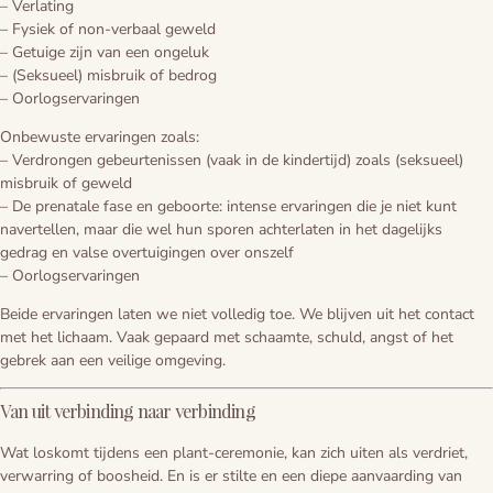
– Verlating
– Fysiek of non-verbaal geweld
Voorbereiding
Blogs
– Getuige zijn van een ongeluk
– (Seksueel) misbruik of bedrog
De cirkel van het leven
– Oorlogservaringen
Onbewuste ervaringen zoals:
– Verdrongen gebeurtenissen (vaak in de kindertijd) zoals (seksueel)
misbruik of geweld
– De prenatale fase en geboorte: intense ervaringen die je niet kunt
navertellen, maar die wel hun sporen achterlaten in het dagelijks
gedrag en valse overtuigingen over onszelf
– Oorlogservaringen
Beide ervaringen laten we niet volledig toe. We blijven uit het contact
met het lichaam. Vaak gepaard met schaamte, schuld, angst of het
gebrek aan een veilige omgeving.
Van uit verbinding naar verbinding
Wat loskomt tijdens een plant-ceremonie, kan zich uiten als verdriet,
verwarring of boosheid. En is er stilte en een diepe aanvaarding van