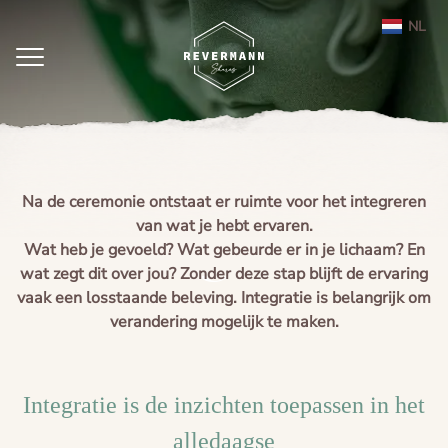
NL
EN
Home
Ayahuasca
aanbod
Na de ceremonie ontstaat er ruimte voor het integreren
integratie
van wat je hebt ervaren.
agenda
Ayahuasca ceremonie weekend Nederland
Wat heb je gevoeld? Wat gebeurde er in je lichaam? En
wat zegt dit over jou? Zonder deze stap blijft de ervaring
Ayahuasca
Leela therapie
vaak een losstaande beleving. Integratie is belangrijk om
verandering mogelijk te maken.
Over
Ayahuasca integratie
Ayahuasca informatie
contact
Ayahuasca ceremonie
Over mij
Integratie is de inzichten toepassen in het
Ayahuasca veiligheid
Reviews
alledaagse