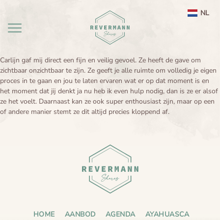
NL
EN
Carlijn gaf mij direct een fijn en veilig gevoel. Ze heeft de gave om
zichtbaar onzichtbaar te zijn. Ze geeft je alle ruimte om volledig je eigen
Home
proces in te gaan en jou te laten ervaren wat er op dat moment is en
het moment dat jij denkt ja nu heb ik even hulp nodig, dan is ze er alsof
aanbod
ze het voelt. Daarnaast kan ze ook super enthousiast zijn, maar op een
of andere manier stemt ze dit altijd precies kloppend af.
agenda
Ayahuasca ceremonie weekend Nederland
Ayahuasca
Leela therapie
Over
Ayahuasca integratie
Ayahuasca informatie
contact
Ayahuasca ceremonie
Over mij
Ayahuasca veiligheid
Reviews
HOME
AANBOD
AGENDA
AYAHUASCA