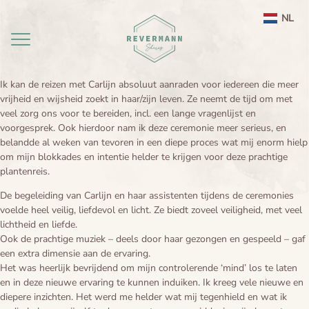
NL
EN
Ik kan de reizen met Carlijn absoluut aanraden voor iedereen die meer
vrijheid en wijsheid zoekt in haar/zijn leven. Ze neemt de tijd om met
Home
veel zorg ons voor te bereiden, incl. een lange vragenlijst en
voorgesprek. Ook hierdoor nam ik deze ceremonie meer serieus, en
aanbod
belandde al weken van tevoren in een diepe proces wat mij enorm hielp
om mijn blokkades en intentie helder te krijgen voor deze prachtige
agenda
Ayahuasca ceremonie weekend Nederland
plantenreis.
De begeleiding van Carlijn en haar assistenten tijdens de ceremonies
Ayahuasca
Leela therapie
voelde heel veilig, liefdevol en licht. Ze biedt zoveel veiligheid, met veel
lichtheid en liefde.
Over
Ayahuasca integratie
Ayahuasca informatie
Ook de prachtige muziek – deels door haar gezongen en gespeeld – gaf
een extra dimensie aan de ervaring.
Het was heerlijk bevrijdend om mijn controlerende ‘mind’ los te laten
contact
Ayahuasca ceremonie
Over mij
en in deze nieuwe ervaring te kunnen induiken. Ik kreeg vele nieuwe en
diepere inzichten. Het werd me helder wat mij tegenhield en wat ik
Ayahuasca veiligheid
Reviews