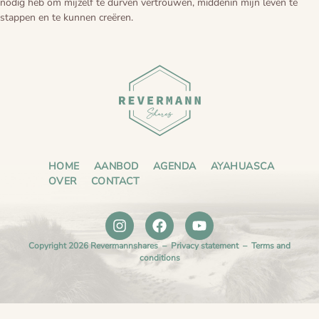
nodig heb om mijzelf te durven vertrouwen, middenin mijn leven te
stappen en te kunnen creëren.
Voorbereiding
Blogs
De cirkel van het leven
HOME
AANBOD
AGENDA
AYAHUASCA
OVER
CONTACT
Copyright 2026 Revermannshares –
Privacy statement
–
Terms and
conditions