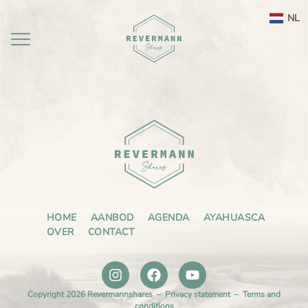
NL
Home
aanbod
agenda
Ayahuasca ceremonie weekend Nederland
Ayahuasca
Leela therapie
HOME
AANBOD
AGENDA
AYAHUASCA
OVER
CONTACT
Over
Ayahuasca integratie
Ayahuasca informatie
contact
Ayahuasca ceremonie
Over mij
Copyright 2026 Revermannshares –
Privacy statement
–
Terms and
Ayahuasca veiligheid
Reviews
conditions