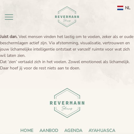
NL
Juist dan.
Veel mensen vinden het lastig om te voelen, zeker als er oude
beschermlagen actief zijn. Via afstemming, visualisatie, vertrouwen en
Home
jouw lichamelijke intelligentie ontstaat er vanzelf ruimte voor wat zich
wil laten zien.
aanbod
Dat ‘zien’ vertaald zich in het voelen. Zowel emotioneel als lichamelijk.
Daar hoef jij voor de rest niets aan te doen.
agenda
Ayahuasca ceremonie weekend Nederland
Ayahuasca
Leela therapie
Over
Ayahuasca integratie
Ayahuasca informatie
contact
Ayahuasca ceremonie
Over mij
Ayahuasca veiligheid
Reviews
HOME
AANBOD
AGENDA
AYAHUASCA