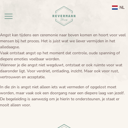
NL
Angst kan tijdens een ceremonie naar boven komen en hoort voor veel
mensen bij het proces. Het is juist wat we liever vermijden in het
Home
alledaagse.
Vaak ontstaat angst op het moment dat controle, oude spanning of
aanbod
diepere emoties voelbaar worden.
Wanneer je die angst niet wegduwt, ontstaat er ook ruimte voor wat
agenda
Ayahuasca ceremonie weekend Nederland
daaronder ligt. Voor verdriet, ontlading, inzicht. Maar ook voor rust,
vertrouwen en acceptatie.
Ayahuasca
Leela therapie
In die zin is angst niet alleen iets wat vermeden of opgelost moet
worden, maar vaak ook een doorgang naar een diepere laag van jezelf.
Over
Ayahuasca integratie
Ayahuasca informatie
De begeleiding is aanwezig om je hierin te ondersteunen, je staat er
nooit alleen voor.
contact
Ayahuasca ceremonie
Over mij
Ayahuasca veiligheid
Reviews