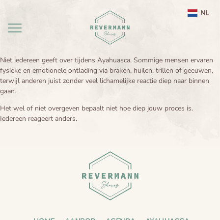
NL
EN
Niet iedereen geeft over tijdens Ayahuasca. Sommige mensen ervaren
fysieke en emotionele ontlading via braken, huilen, trillen of geeuwen,
Home
terwijl anderen juist zonder veel lichamelijke reactie diep naar binnen
gaan.
aanbod
Het wel of niet overgeven bepaalt niet hoe diep jouw proces is.
Iedereen reageert anders.
agenda
Ayahuasca ceremonie weekend Nederland
Ayahuasca
Leela therapie
Over
Ayahuasca integratie
Ayahuasca informatie
contact
Ayahuasca ceremonie
Over mij
Ayahuasca veiligheid
Reviews