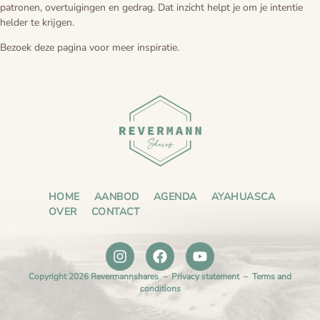
patronen, overtuigingen en gedrag. Dat inzicht helpt je om je intentie
helder te krijgen.
Voorbereiding
Blogs
Bezoek
deze pagina voor
meer inspiratie.
De cirkel van het leven
HOME
AANBOD
AGENDA
AYAHUASCA
OVER
CONTACT
Copyright 2026 Revermannshares –
Privacy statement
–
Terms and
conditions