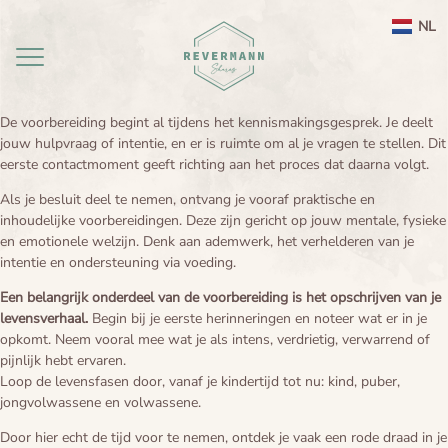
NL
De voorbereiding begint al tijdens het kennismakingsgesprek. Je deelt
jouw hulpvraag of intentie, en er is ruimte om al je vragen te stellen. Dit
Home
eerste contactmoment geeft richting aan het proces dat daarna volgt.
aanbod
Als je besluit deel te nemen, ontvang je vooraf praktische en
inhoudelijke voorbereidingen. Deze zijn gericht op jouw mentale, fysieke
en emotionele welzijn. Denk aan ademwerk, het verhelderen van je
agenda
Ayahuasca ceremonie weekend Nederland
intentie en ondersteuning via voeding.
Ayahuasca
Leela therapie
Een belangrijk onderdeel van de voorbereiding is het opschrijven van je
levensverhaal.
Begin bij je eerste herinneringen en noteer wat er in je
opkomt. Neem vooral mee wat je als intens, verdrietig, verwarrend of
Over
Ayahuasca integratie
Ayahuasca informatie
pijnlijk hebt ervaren.
Loop de levensfasen door, vanaf je kindertijd tot nu: kind, puber,
contact
Ayahuasca ceremonie
Over mij
jongvolwassene en volwassene.
Ayahuasca veiligheid
Reviews
Door hier echt de tijd voor te nemen, ontdek je vaak een rode draad in je