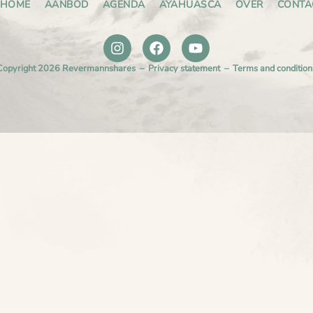
HOME
AANBOD
AGENDA
AYAHUASCA
OVER
CONTA
Copyright 2026 Revermannshares –
Privacy statement
–
Terms and condition