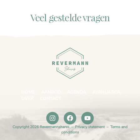
Veel gestelde vragen
HOME
AANBOD
AGENDA
AYAHUASCA
OVER
CONTACT
Copyright 2026 Revermannshares –
Privacy statement
–
Terms and
conditions