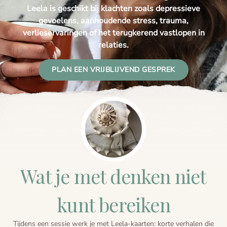
Ayahuasca safety
Reviews
Leela is geschikt bij klachten zoals depressieve
gevoelens, aanhoudende stress, trauma,
Preparation
Blogs
verlieservaringen of het terugkerend vastlopen in
relaties.
The circle of life
PLAN EEN VRIJBLIJVEND GESPREK
Wat je met denken niet
kunt bereiken
Tijdens een sessie werk je met Leela-kaarten: korte verhalen die